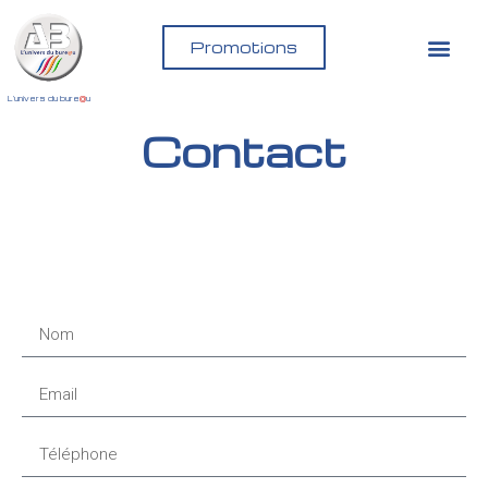
Promotions
L'univers du bure
@
u
Contact